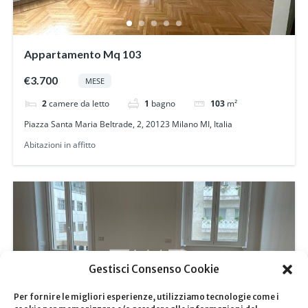
Appartamento Mq 103
€3.700
MESE
2
camere da letto
1
bagno
103
m²
Piazza Santa Maria Beltrade, 2, 20123 Milano MI, Italia
Abitazioni in affitto
Gestisci Consenso Cookie
Per fornire le migliori esperienze, utilizziamo tecnologie come i