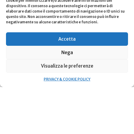
cookie per memorizzare e/o accedere alle informazioni del
dispositivo. Il consenso a queste tecnologie ci permetterà di
elaborare dati come il comportamento di navigazione o ID unici su
questo sito. Non acconsentire o ritirare il consenso può influire
negativamente su alcune caratteristiche e funzioni.
Appartamento Mq 216
Accetta
€7.400
MESE
Nega
3
camere da letto
3
bagni
98
m²
Piazza Santa Maria Beltrade, 2, 20123 Milano MI, Italia
Visualizza le preferenze
Abitazioni in affitto
PRIVACY & COOKIE POLICY
In primo piano