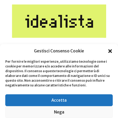
Gestisci Consenso Cookie
Per fornire le migliori esperienze, utilizziamo tecnologie come i
cookie per memorizzare e/o accedere alle informazioni del
dispositivo. Il consenso a queste tecnologie ci permetterà di
elaborare dati come il comportamento di navigazione o ID unici su
questo sito. Non acconsentire o ritirare il consenso può influire
negativamente su alcune caratteristiche e funzioni.
Privacy & Cookie Policy
|
Revoca consensi privacy
|
Termini e
Accetta
utilizzo
FWR Real Estate – P.Iva
04436810164
FWR Real Estate – P.Iva
04436810164
è responsabile per i servizi
Nega
offerti, i testi e le foto presente sul sito web, il trattamento dei dati e