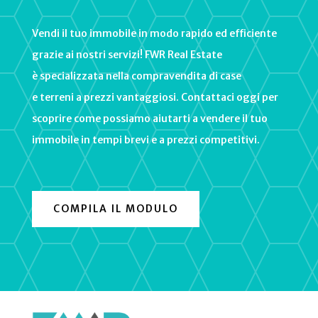
V
endi
il
tu
o
imm
obile
in
mod
o
rapid
o
ed
efficient
e
graz
ie
a
i
nost
ri
serv
iz
i
!
FWR Real Estate
è
special
izz
ata
ne
lla
comp
rav
end
ita
di
case
e
ter
ren
i
a
pre
zzi
v
ant
agg
ios
i
.
Cont
att
aci
o
gg
i
per
sc
op
ri
re
come
poss
iam
o
a
i
ut
art
i
a
vend
ere
il
tu
o
imm
obile
in
tem
pi
bre
vi
e
a
pre
zzi
compet
it
iv
i
.
COMPILA IL MODULO