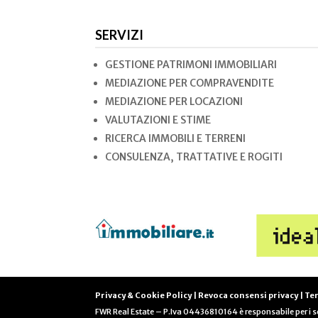
SERVIZI
GESTIONE PATRIMONI IMMOBILIARI
MEDIAZIONE PER COMPRAVENDITE
MEDIAZIONE PER LOCAZIONI
VALUTAZIONI E STIME
RICERCA IMMOBILI E TERRENI
CONSULENZA, TRATTATIVE E ROGITI
Privacy & Cookie Policy
|
Revoca consensi privacy
|
Ter
FWR Real Estate – P.Iva
04436810164
è responsabile per i se