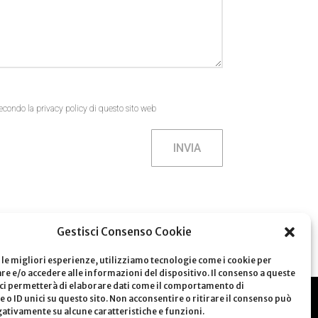
econdo la privacy policy di questo sito web
INVIA
Gestisci Consenso Cookie
 le migliori esperienze, utilizziamo tecnologie come i cookie per
 e/o accedere alle informazioni del dispositivo. Il consenso a queste
ci permetterà di elaborare dati come il comportamento di
 o ID unici su questo sito. Non acconsentire o ritirare il consenso può
gativamente su alcune caratteristiche e funzioni.
e cookie policy di questo sito web