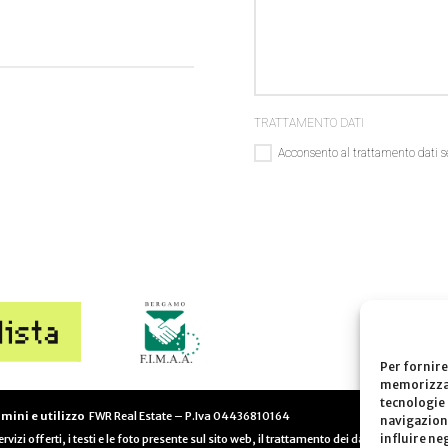
TRATTAMENTO DATI
Acconsento al trattamento dati s
Per fornire
memorizzare
tecnologie 
mini e utilizzo
FWR Real Estate – P.Iva
04436810164
navigazione
influire ne
rvizi offerti, i testi e le foto presente sul sito web, il trattamento dei dati e la privacy 