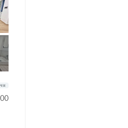
PESE
000