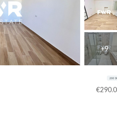
+9
200 S
€290.