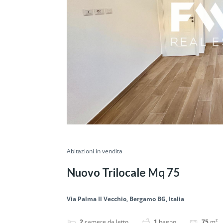
Abitazioni in vendita
Nuovo Trilocale Mq 75
Via Palma Il Vecchio, Bergamo BG, Italia
2
camere da letto
1
bagno
75
m²