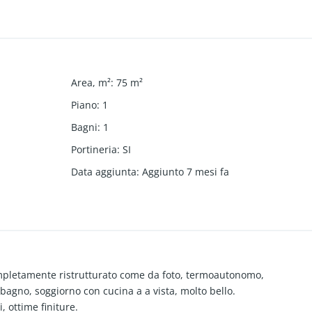
Area, m²
:
75
m²
Piano
:
1
Bagni
:
1
Portineria
:
SI
Data aggiunta
:
Aggiunto 7 mesi fa
letamente ristrutturato come da foto, termoautonomo,
agno, soggiorno con cucina a a vista, molto bello.
, ottime finiture.