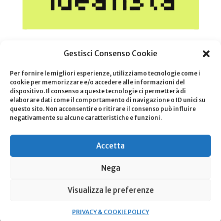
Gestisci Consenso Cookie
Per fornire le migliori esperienze, utilizziamo tecnologie come i
cookie per memorizzare e/o accedere alle informazioni del
dispositivo. Il consenso a queste tecnologie ci permetterà di
elaborare dati come il comportamento di navigazione o ID unici su
questo sito. Non acconsentire o ritirare il consenso può influire
negativamente su alcune caratteristiche e funzioni.
Privacy & Cookie Policy
|
Revoca consensi privacy
|
Termini e
Accetta
utilizzo
FWR Real Estate – P.Iva
04436810164
FWR Real Estate – P.Iva
04436810164
è responsabile per i servizi
Nega
offerti, i testi e le foto presente sul sito web, il trattamento dei dati e
la privacy e cookie policy di questo sito web
Visualizza le preferenze
Web design © 2023
Studio Foà
– Pubblicità & marketing All rights
PRIVACY & COOKIE POLICY
reserved.