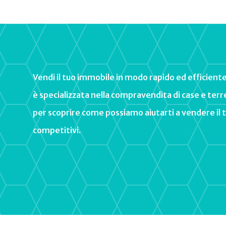
V
endi
il
tu
o
imm
obile
in
mod
o
rapid
o
ed
efficient
è
special
izz
ata
ne
lla
comp
rav
end
ita
di
case e
ter
r
per
sc
op
ri
re
come
poss
iam
o
a
i
ut
art
i
a
vend
ere
il
t
compet
it
iv
i
.