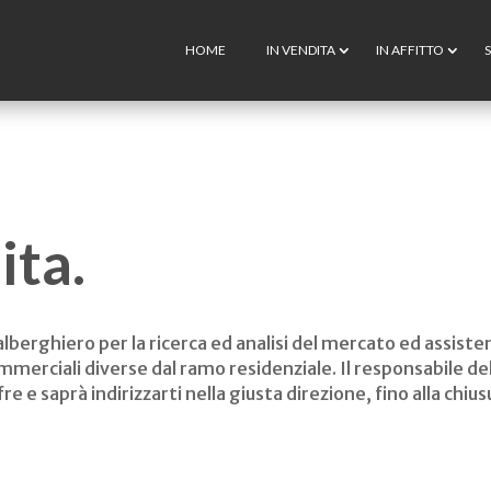
HOME
IN VENDITA
IN AFFITTO
S
ita.
berghiero per la ricerca ed analisi del mercato ed assiste
commerciali diverse dal ramo residenziale. Il responsabile
e e saprà indirizzarti nella giusta direzione, fino alla chiu