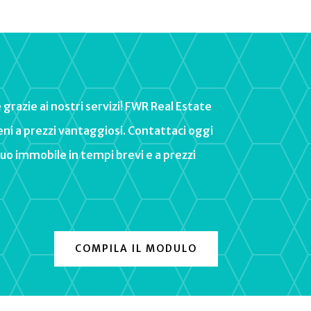
e
graz
ie
a
i
nost
ri
serv
iz
i
!
FWR Real Estate
en
i
a
pre
zzi
v
ant
agg
ios
i
.
Cont
att
aci
o
gg
i
u
o
imm
obile
in
tem
pi
bre
vi
e
a
pre
zzi
COMPILA IL MODULO