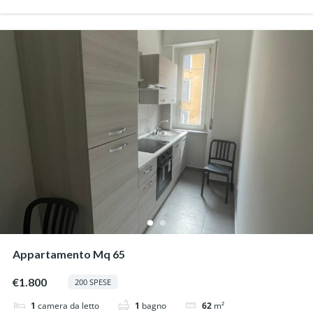
Appartamento Mq 65
€1.800
200 SPESE
1
camera da letto
1
bagno
62
m²