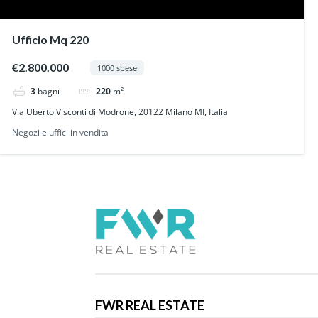
Ufficio Mq 220
€2.800.000
1000 spese
3
bagni
220
m²
Via Uberto Visconti di Modrone, 20122 Milano MI, Italia
Negozi e uffici in vendita
FWR REAL ESTATE